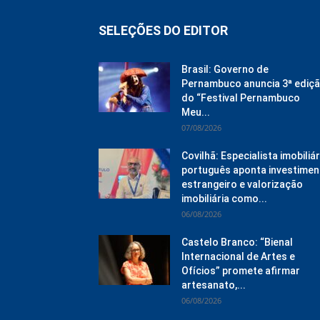
SELEÇÕES DO EDITOR
Brasil: Governo de
Pernambuco anuncia 3ª ediç
do “Festival Pernambuco
Meu...
07/08/2026
Covilhã: Especialista imobiliár
português aponta investimen
estrangeiro e valorização
imobiliária como...
06/08/2026
Castelo Branco: “Bienal
Internacional de Artes e
Ofícios” promete afirmar
artesanato,...
06/08/2026