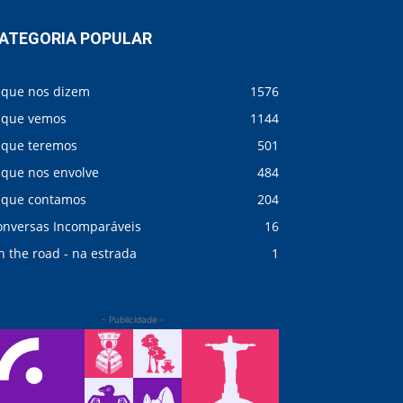
ATEGORIA POPULAR
 que nos dizem
1576
 que vemos
1144
 que teremos
501
 que nos envolve
484
 que contamos
204
onversas Incomparáveis
16
 the road - na estrada
1
- Publicidade -