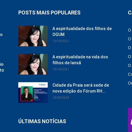
POSTS MAIS POPULARES
C
A espiritualidade dos filhos de
O
ão
OGUM
O
15/10/2021
O
O
A espiritualidade na vida dos
filhos de Iansã
io
O
18/10/2021
to
C
On
Cidade da Praia será sede de
nova edição do Fórum RH...
18/09/2024
ÚLTIMAS NOTÍCIAS