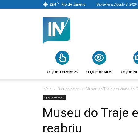
C
22.6
Rio de Janeiro
Sexta-feira, Agosto 7, 2026
Agência
Incomparáveis
O QUE TEREMOS
O QUE VEMOS
O QUE N
Início
O que vemos
Museu do Traje em Viana do C
O que vemos
Museu do Traje 
reabriu