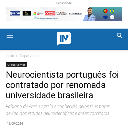
- Publicidade -
Início
O que vemos
O que vemos
Neurocientista português foi
contratado por renomada
universidade brasileira
Fabiano de Abreu Agrela é conhecido pelos seus pares
devido aos estudos neurocientíficos e áreas correlatas
12/09/2024