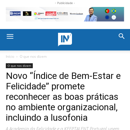
- Publicidade -
Início
O que nos dizem
O que nos dizem
Novo “Índice de Bem-Estar e
Felicidade” promete
reconhecer as boas práticas
no ambiente organizacional,
incluindo a lusofonia
A Academia da Felicidade e a KEEPTALENT Portugal unem