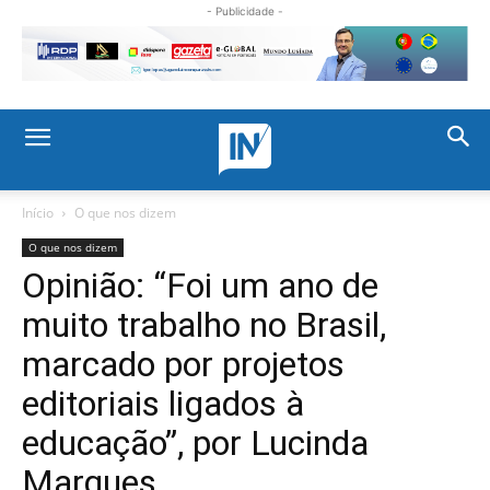
- Publicidade -
Início
O que nos dizem
O que nos dizem
Opinião: “Foi um ano de
muito trabalho no Brasil,
marcado por projetos
editoriais ligados à
educação”, por Lucinda
Marques