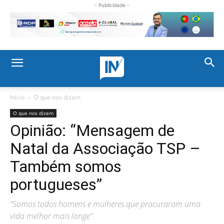
- Publicidade -
Início
O que nos dizem
O que nos dizem
Opinião: “Mensagem de
Natal da Associação TSP –
Também somos
portugueses”
“Somos todos homens e mulheres que procuraram uma
vida melhor mais longe”