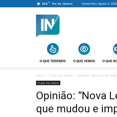
C
22.6
Rio de Janeiro
Quinta-feira, Agosto 6, 2026
Agência
Incomparáveis
O QUE TEREMOS
O QUE VEMOS
O QUE N
Início
O que nos dizem
Opinião: “Nova Lei de Imi
O que nos dizem
Opinião: “Nova L
que mudou e imp