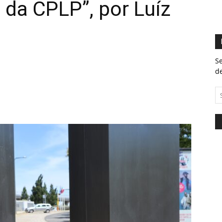
da CPLP”, por Luíz
Se
de