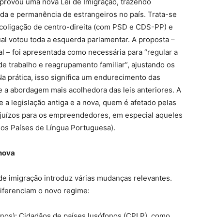
aprovou uma nova Lei de Imigração, trazendo
ada e permanência de estrangeiros no país. Trata-se
l coligação de centro-direita (com PSD e CDS-PP) e
ual votou toda a esquerda parlamentar. A proposta –
 – foi apresentada como necessária para “regular a
 de trabalho e reagrupamento familiar”, ajustando os
Na prática, isso significa um endurecimento das
e a abordagem mais acolhedora das leis anteriores. A
re a legislação antiga e a nova, quem é afetado pelas
ejuízos para os empreendedores, em especial aqueles
os Países de Língua Portuguesa).
 nova
 de imigração introduz várias mudanças relevantes.
diferenciam o novo regime:
fonos): Cidadãos de países lusófonos (CPLP), como