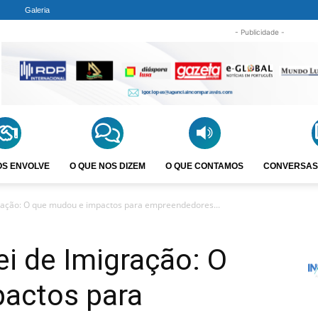
Galeria
- Publicidade -
OS ENVOLVE
O QUE NOS DIZEM
O QUE CONTAMOS
CONVERSAS
gração: O que mudou e impactos para empreendedores...
ei de Imigração: O
actos para