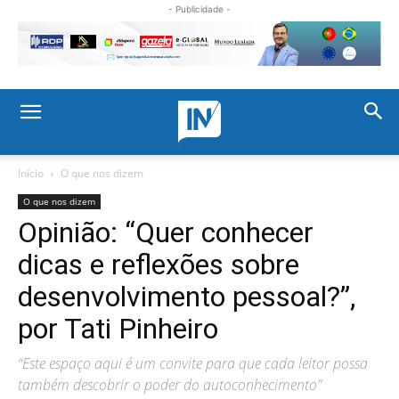
- Publicidade -
Início
O que nos dizem
O que nos dizem
Opinião: “Quer conhecer
dicas e reflexões sobre
desenvolvimento pessoal?”,
por Tati Pinheiro
“Este espaço aqui é um convite para que cada leitor possa
também descobrir o poder do autoconhecimento”