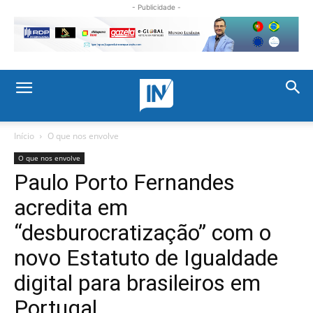
- Publicidade -
Início
O que nos envolve
O que nos envolve
Paulo Porto Fernandes
acredita em
“desburocratização” com o
novo Estatuto de Igualdade
digital para brasileiros em
Portugal