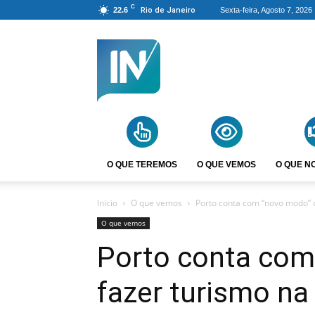
C
22.6
Rio de Janeiro
Sexta-feira, Agosto 7, 2026
Agência
Incomparáveis
O QUE TEREMOS
O QUE VEMOS
O QUE N
Início
O que vemos
Porto conta com “novo modo” d
O que vemos
Porto conta com
fazer turismo na