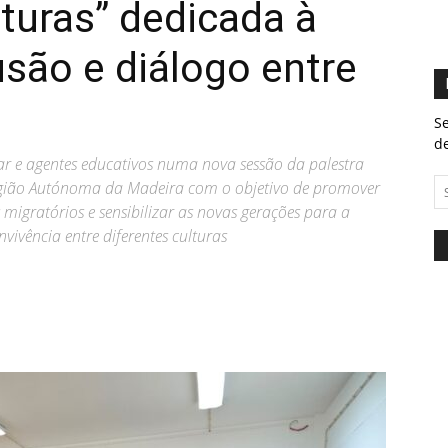
lturas” dedicada à
usão e diálogo entre
Se
de
ar e agentes educativos numa nova sessão da palestra
Região Autónoma da Madeira com o objetivo de promover
s migratórios e sensibilizar as novas gerações para a
ivência entre diferentes culturas