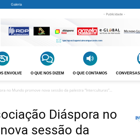
Galeria
- Publicidade -
OS ENVOLVE
O QUE NOS DIZEM
O QUE CONTAMOS
CONVERSAS
ora no Mundo promove nova sessão da palestra “Interculturas”...
sociação Diáspora no
nova sessão da