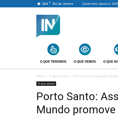
C
22.6
Rio de Janeiro
Quinta-feira, Agosto 6, 2026
Agência
Incomparáveis
O QUE TEREMOS
O QUE VEMOS
O QUE N
Início
O que vemos
Porto Santo: Associação Diásp
O que vemos
Porto Santo: As
Mundo promove 