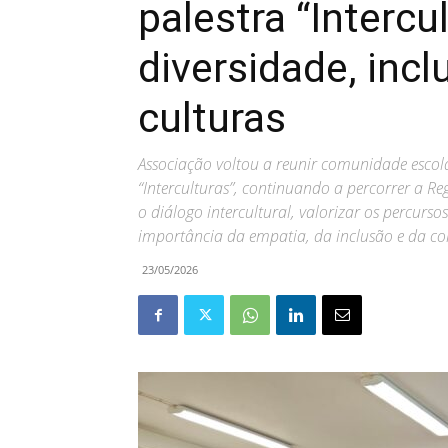
palestra “Intercu
diversidade, incl
culturas
Associação voltou a reunir comunidade escol
“Interculturas”, continuando a percorrer a 
o diálogo intercultural, valorizar os percurso
importância da empatia, da inclusão e da conv
23/05/2026