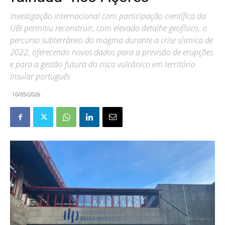
Investigação internacional com participação científica da
UBI permitiu reconstruir, com elevado detalhe geofísico, o
percurso subterrâneo do magma durante a crise sísmica de
2022, oferecendo novos dados para a previsão de erupções
e para a gestão futura do risco vulcânico em território
insular português
10/05/2026