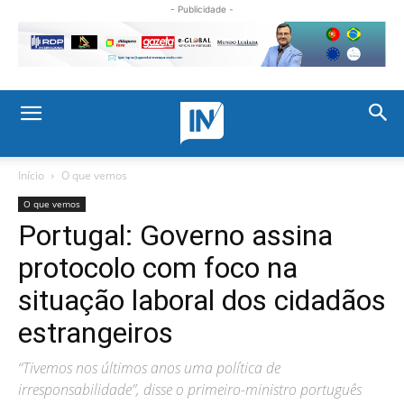
- Publicidade -
Início
O que vemos
O que vemos
Portugal: Governo assina
protocolo com foco na
situação laboral dos cidadãos
estrangeiros
“Tivemos nos últimos anos uma política de
irresponsabilidade”, disse o primeiro-ministro português