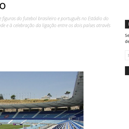
co
 figuras do futebol brasileiro e português no Estádio do
e e à celebração da ligação entre os dois países através
Se
de