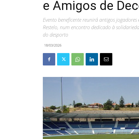
e Amigos de De
Evento beneficente reunirá antigos jogadores e
Restelo, num encontro dedicado à solidariedad
do desporto
18/03/2026