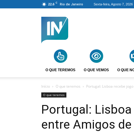
C
22.6
Rio de Janeiro
Sexta-feira, Agosto 7, 2026
Agência
Incomparáveis
O QUE TEREMOS
O QUE VEMOS
O QUE N
Início
O que teremos
Portugal: Lisboa recebe jogo
O que teremos
Portugal: Lisboa
entre Amigos de