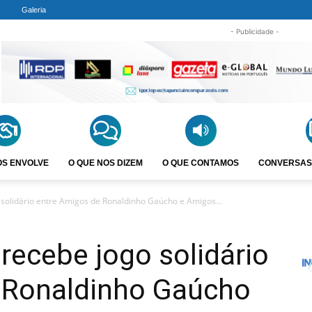
Galeria
- Publicidade -
OS ENVOLVE
O QUE NOS DIZEM
O QUE CONTAMOS
CONVERSAS
 solidário entre Amigos de Ronaldinho Gaúcho e Amigos...
 recebe jogo solidário
 Ronaldinho Gaúcho