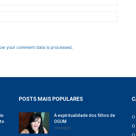
ow your comment data is processed.
POSTS MAIS POPULARES
C
io
A espiritualidade dos filhos de
O
to
OGUM
O
15/10/2021
O