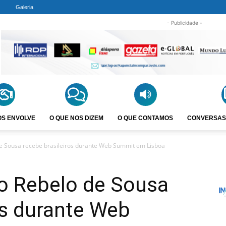
Galeria
- Publicidade -
OS ENVOLVE
O QUE NOS DIZEM
O QUE CONTAMOS
CONVERSAS
de Sousa recebe brasileiros durante Web Summit em Lisboa
lo Rebelo de Sousa
os durante Web