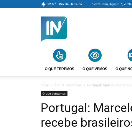
C
22.6
Rio de Janeiro
Sexta-feira, Agosto 7, 2026
Agência
Incomparáveis
O QUE TEREMOS
O QUE VEMOS
O QUE N
Início
O que contamos
Portugal: Marcelo Rebelo 
O que contamos
Portugal: Marce
recebe brasileir