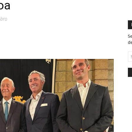
oa
mbro
Se
de