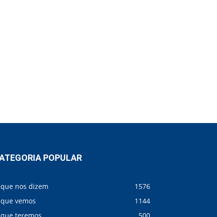
ATEGORIA POPULAR
 que nos dizem
1576
 que vemos
1144
 que teremos
500