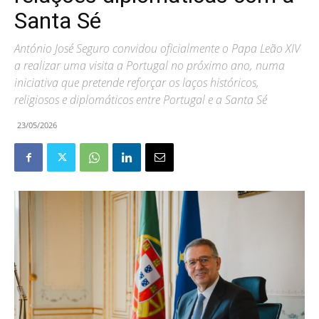
Santa Sé
António José Seguro convidou oficialmente o Papa Leão XIV
a realizar uma visita a Portugal no próximo ano, numa
iniciativa que pretende reforçar os laços históricos,
religiosos e diplomáticos entre Portugal e a Santa Sé
23/05/2026