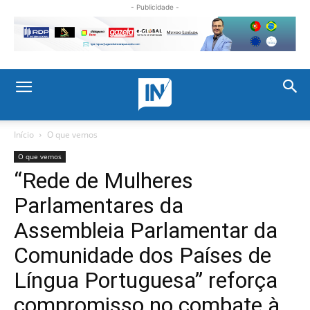
- Publicidade -
Início
O que vemos
O que vemos
“Rede de Mulheres
Parlamentares da
Assembleia Parlamentar da
Comunidade dos Países de
Língua Portuguesa” reforça
compromisso no combate à