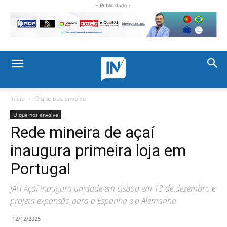
- Publicidade -
Início
O que nos envolve
O que nos envolve
Rede mineira de açaí
inaugura primeira loja em
Portugal
JAH Açaí inaugura unidade em Lisboa em 13 de dezembro e
projeta expansão para a Espanha e a Alemanha
12/12/2025