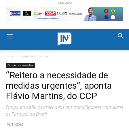
- Publicidade -
Início
O que nos envolve
O que nos envolve
“Reitero a necessidade de
medidas urgentes”, aponta
Flávio Martins, do CCP
Em pauta estão os ordenados dos trabalhadores consulares
de Portugal no Brasil
02/11/2022