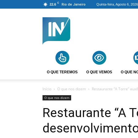
C
22.6
Rio de Janeiro
Quinta-feira, Agosto 6, 2026
Agência
Incomparáveis
O QUE TEREMOS
O QUE VEMOS
O QUE N
Início
O que nos dizem
Restaurante “A Torre” aux
O que nos dizem
Restaurante “A To
desenvolviment