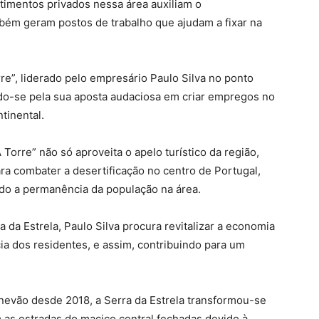
stimentos privados nessa área auxiliam o
ém geram postos de trabalho que ajudam a fixar na
e”, liderado pelo empresário Paulo Silva no ponto
ndo-se pela sua aposta audaciosa em criar empregos no
tinental.
 Torre” não só aproveita o apelo turístico da região,
ra combater a desertificação no centro de Portugal,
ndo a permanência da população na área.
 da Estrela, Paulo Silva procura revitalizar a economia
a dos residentes, e assim, contribuindo para um
 nevão desde 2018, a Serra da Estrela transformou-se
as estradas do maciço central fechadas devido à