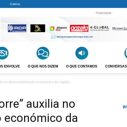
Galeria
- Publicidade -
OS ENVOLVE
O QUE NOS DIZEM
O QUE CONTAMOS
CONVERSAS
ilia no desenvolvimento económico da região
rre” auxilia no
o económico da