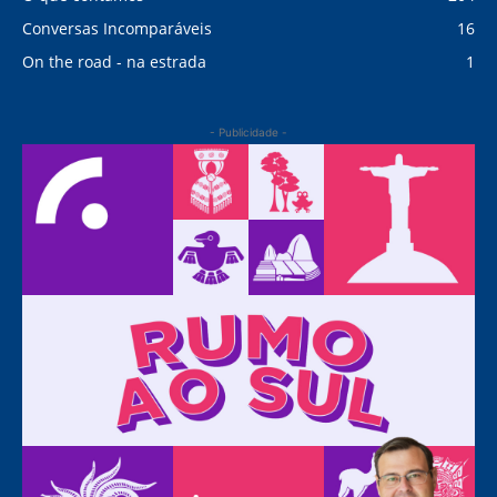
Conversas Incomparáveis
16
On the road - na estrada
1
- Publicidade -