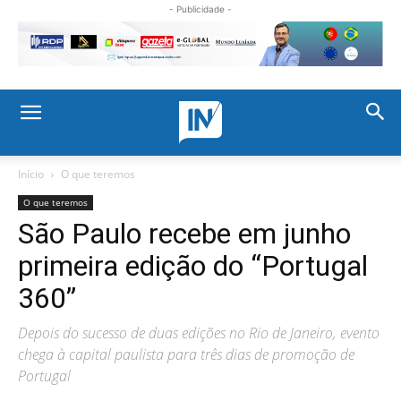
- Publicidade -
Início
O que teremos
O que teremos
São Paulo recebe em junho
primeira edição do “Portugal
360”
Depois do sucesso de duas edições no Rio de Janeiro, evento
chega à capital paulista para três dias de promoção de
Portugal