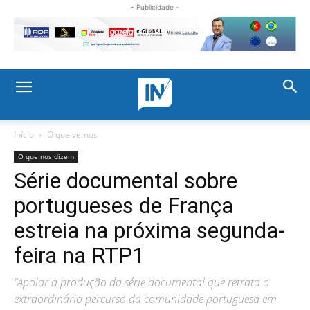
- Publicidade -
Início
O que vemos
O que nos dizem
Série documental sobre
portugueses de França
estreia na próxima segunda-
feira na RTP1
“Apoiar a produção da série documental que retrata o
extraordinário percurso da comunidade portuguesa em