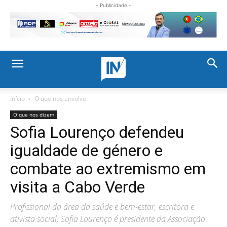
- Publicidade -
Início
O que nos envolve
O que nos dizem
Sofia Lourenço defendeu
igualdade de género e
combate ao extremismo em
visita a Cabo Verde
Profissional da área da saúde e bem-estar, escritora e
ativista social, Sofia Lourenço é presidente da Associação