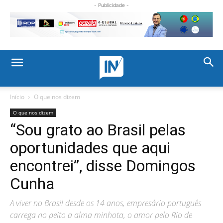
- Publicidade -
Início
O que nos dizem
O que nos dizem
“Sou grato ao Brasil pelas
oportunidades que aqui
encontrei”, disse Domingos
Cunha
A viver no Brasil desde os 14 anos, empresário português
carrega no peito a alma minhota, o amor pelo Rio de