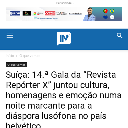
- Publicidade -
Início
O que vemos
O que vemos
Suíça: 14.ª Gala da “Revista
Repórter X” juntou cultura,
homenagens e emoção numa
noite marcante para a
diáspora lusófona no país
helvético