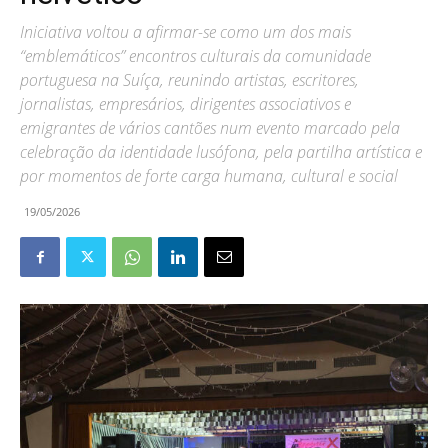
Iniciativa voltou a afirmar-se como um dos mais
“emblemáticos” encontros culturais da comunidade
portuguesa na Suíça, reunindo artistas, escritores,
jornalistas, empresários, dirigentes associativos e
emigrantes de vários cantões num evento marcado pela
celebração da identidade lusófona, pela partilha artística e
por momentos de forte carga humana, cultural e social
19/05/2026