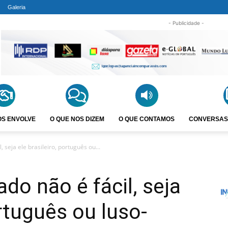
Galeria
- Publicidade -
OS ENVOLVE
O QUE NOS DIZEM
O QUE CONTAMOS
CONVERSAS
, seja ele brasileiro, português ou...
do não é fácil, seja
ortuguês ou luso-