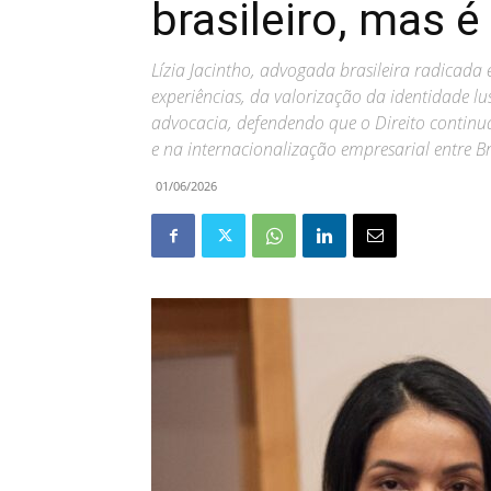
brasileiro, mas é 
Lízia Jacintho, advogada brasileira radicada
experiências, da valorização da identidade lu
advocacia, defendendo que o Direito continu
e na internacionalização empresarial entre Br
01/06/2026