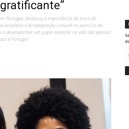
gratificante”
 em Portugal, destacou a importância da troca de
so-brasileira e da adaptação cultural no exercício da
a a desempenhar um papel essencial na vida das pessoas
Se
asil e Portugal
de