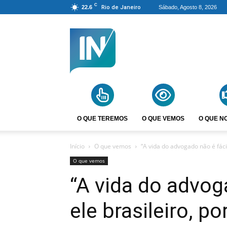
C
22.6
Rio de Janeiro
Sábado, Agosto 8, 2026
Agência
Incomparáveis
O QUE TEREMOS
O QUE VEMOS
O QUE N
Início
O que vemos
“A vida do advogado não é fácil
O que vemos
“A vida do advoga
ele brasileiro, p