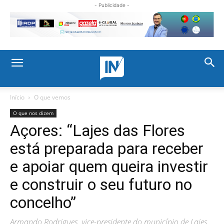
- Publicidade -
Início
O que vemos
O que nos dizem
Açores: “Lajes das Flores
está preparada para receber
e apoiar quem queira investir
e construir o seu futuro no
concelho”
Armando Rodrigues, vice-presidente do município de Lajes