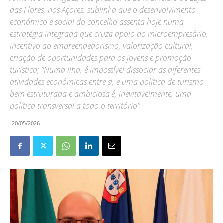
das Flores, nos Açores, sublinha que o desenvolvimento
económico e social do concelho assenta hoje numa
estratégia integrada que cruza apoio ao microempresário,
incentivo ao empreendedorismo, valorização cultural,
criação de oportunidades para os jovens e promoção
turística; “Numa ilha, é impossível dissociar as diferentes
atividades económicas entre si, e uma política de turismo
bem estruturada e ambiciosa é, inevitavelmente, uma
política transversal a todo o território”
20/05/2026