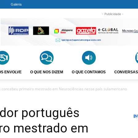
Galeria
- Publicidade -
OS ENVOLVE
O QUE NOS DIZEM
O QUE CONTAMOS
CONVERSAS
uês concebeu primeiro mestrado em Neurociências nesse país sulamericano
gador português
ro mestrado em