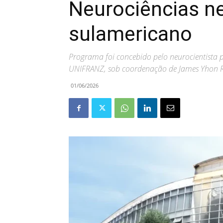
Neurociências n
sulamericano
Programa foi concebido pelo neurocientista 
UNIFRANZ, sob coordenação de James Yhon 
01/06/2026