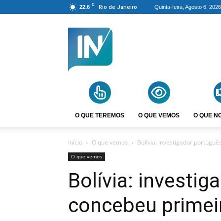
C
22.6
Rio de Janeiro
Quinta-feira, Agosto 6, 2026
Agência
Incomparáveis
O QUE TEREMOS
O QUE VEMOS
O QUE N
Início
O que vemos
Bolívia: investigador portug
O que vemos
Bolívia: investi
concebeu primei