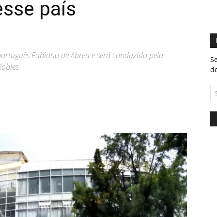
esse país
português Fabiano de Abreu e será conduzido pela
Se
Robles
de