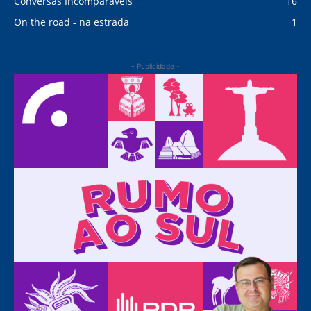
Conversas Incomparáveis
16
On the road - na estrada
1
- Publicidade -