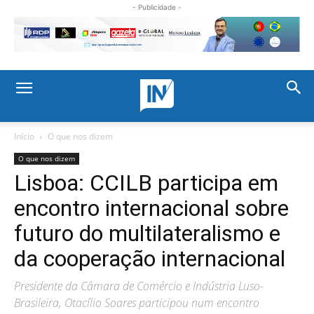
- Publicidade -
Início
O que nos dizem
O que nos dizem
Lisboa: CCILB participa em
encontro internacional sobre
futuro do multilateralismo e
da cooperação internacional
Presidente da Câmara de Comércio e Indústria Luso-
Brasileira, Otacílio Soares participou num encontro