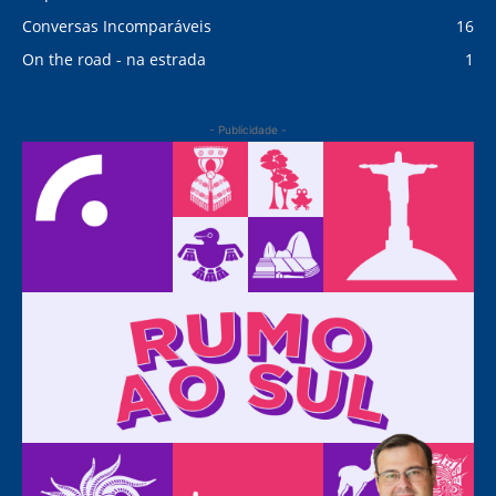
Conversas Incomparáveis
16
On the road - na estrada
1
- Publicidade -