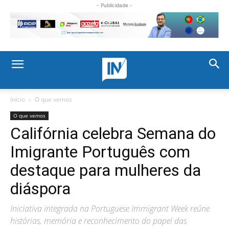
- Publicidade -
Início
O que vemos
O que vemos
Califórnia celebra Semana do
Imigrante Português com
destaque para mulheres da
diáspora
Iniciativa integrada na Portuguese Immigrant Week reúne
histórias, memória e reconhecimento do papel das