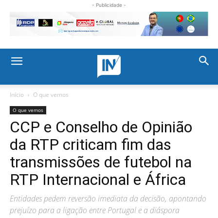
- Publicidade -
Início
O que vemos
O que vemos
CCP e Conselho de Opinião
da RTP criticam fim das
transmissões de futebol na
RTP Internacional e África
Entidades pedem reversão imediata da decisão, apontando
prejuízo para a ligação entre Portugal e a diáspora