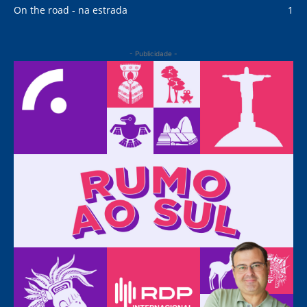
On the road - na estrada
1
- Publicidade -