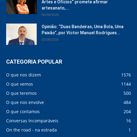
Artes e Ofícios” promete afirmar
artesanato,...
06/08/2026
Opinião: “Duas Bandeiras, Uma Bola, Uma
Paixão”, por Víctor Manuel Rodrígues...
05/08/2026
CATEGORIA POPULAR
O que nos dizem
1576
O que vemos
1144
O que teremos
500
O que nos envolve
484
O que contamos
204
Conversas Incomparáveis
16
On the road - na estrada
1