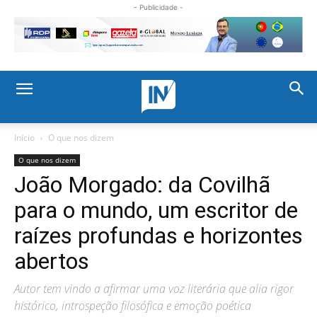
- Publicidade -
Início
O que nos dizem
O que nos dizem
João Morgado: da Covilhã
para o mundo, um escritor de
raízes profundas e horizontes
abertos
Autor tem vindo a afirmar uma voz literária que alia rigor
histórico, introspeção filosófica e emoção poética