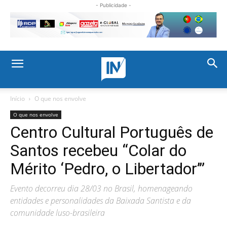
- Publicidade -
Início
O que nos envolve
O que nos envolve
Centro Cultural Português de
Santos recebeu “Colar do
Mérito ‘Pedro, o Libertador’”
Evento decorreu dia 28/03 no Brasil, homenageando
entidades e personalidades da Baixada Santista e da
comunidade luso-brasileira