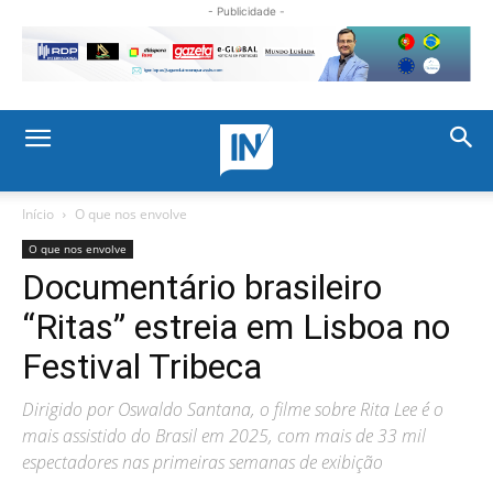
- Publicidade -
Início
O que nos envolve
O que nos envolve
Documentário brasileiro
“Ritas” estreia em Lisboa no
Festival Tribeca
Dirigido por Oswaldo Santana, o filme sobre Rita Lee é o
mais assistido do Brasil em 2025, com mais de 33 mil
espectadores nas primeiras semanas de exibição