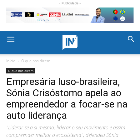
- Publicidade -
Início
O que nos dizem
O que nos dizem
Empresária luso-brasileira,
Sónia Crisóstomo apela ao
empreendedor a focar-se na
auto liderança
"Liderar-se a si mesmo, liderar o seu movimento e assim
compreender melhor o ecossistema", defendeu Sónia