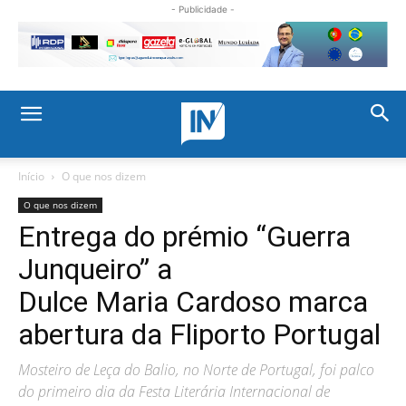
- Publicidade -
Início
O que nos dizem
O que nos dizem
Entrega do prémio “Guerra
Junqueiro” a
Dulce Maria Cardoso marca
abertura da Fliporto Portugal
Mosteiro de Leça do Balio, no Norte de Portugal, foi palco
do primeiro dia da Festa Literária Internacional de