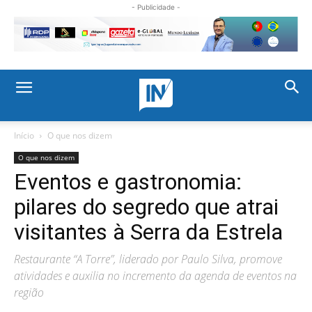
- Publicidade -
Início
O que nos dizem
O que nos dizem
Eventos e gastronomia:
pilares do segredo que atrai
visitantes à Serra da Estrela
Restaurante “A Torre”, liderado por Paulo Silva, promove
atividades e auxilia no incremento da agenda de eventos na
região