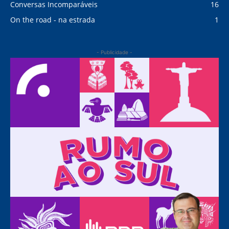
Conversas Incomparáveis
16
On the road - na estrada
1
- Publicidade -