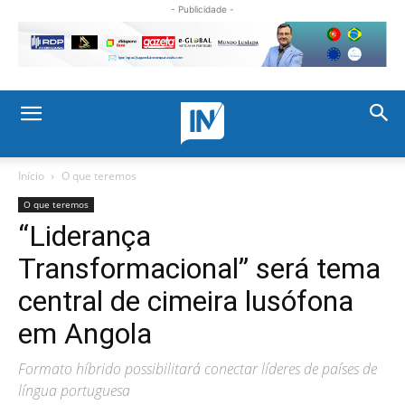
- Publicidade -
Início
O que teremos
O que teremos
“Liderança
Transformacional” será tema
central de cimeira lusófona
em Angola
Formato híbrido possibilitará conectar líderes de países de
língua portuguesa