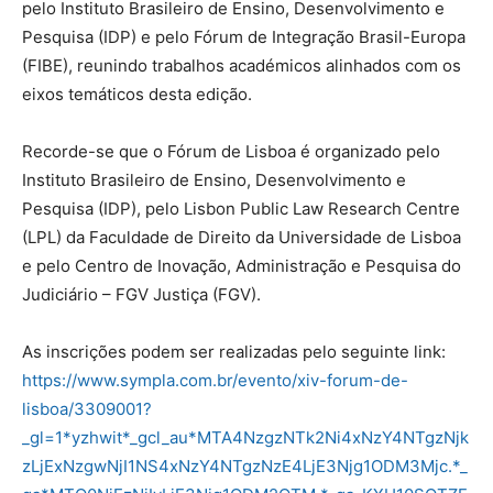
pelo Instituto Brasileiro de Ensino, Desenvolvimento e
Pesquisa (IDP) e pelo Fórum de Integração Brasil-Europa
(FIBE), reunindo trabalhos académicos alinhados com os
eixos temáticos desta edição.
Recorde-se que o Fórum de Lisboa é organizado pelo
Instituto Brasileiro de Ensino, Desenvolvimento e
Pesquisa (IDP), pelo Lisbon Public Law Research Centre
(LPL) da Faculdade de Direito da Universidade de Lisboa
e pelo Centro de Inovação, Administração e Pesquisa do
Judiciário – FGV Justiça (FGV).
As inscrições podem ser realizadas pelo seguinte link:
https://www.sympla.com.br/evento/xiv-forum-de-
lisboa/3309001?
_gl=1*yzhwit*_gcl_au*MTA4NzgzNTk2Ni4xNzY4NTgzNjk
zLjExNzgwNjI1NS4xNzY4NTgzNzE4LjE3Njg1ODM3Mjc.*_