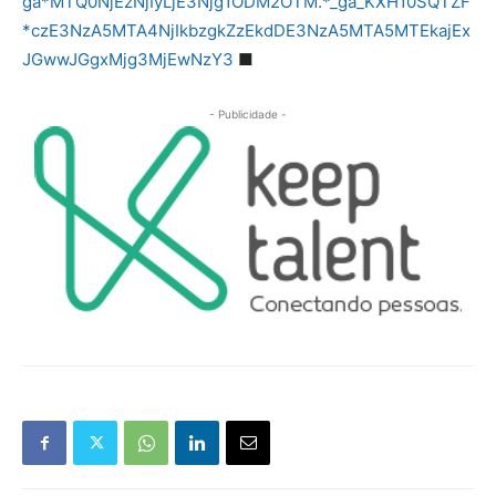
ga*MTQ0NjEzNjIyLjE3Njg1ODM2OTM.*_ga_KXH10SQTZF
*czE3NzA5MTA4NjIkbzgkZzEkdDE3NzA5MTA5MTEkajEx
JGwwJGgxMjg3MjEwNzY3
■
- Publicidade -