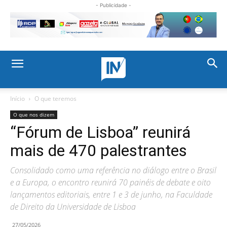
- Publicidade -
Início
O que teremos
O que nos dizem
“Fórum de Lisboa” reunirá
mais de 470 palestrantes
Consolidado como uma referência no diálogo entre o Brasil
e a Europa, o encontro reunirá 70 painéis de debate e oito
lançamentos editoriais, entre 1 e 3 de junho, na Faculdade
de Direito da Universidade de Lisboa
27/05/2026