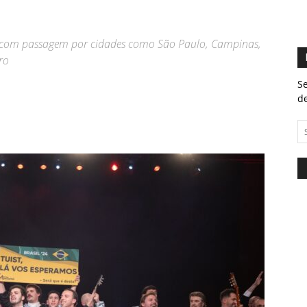
a” com passagem por cidades como São Paulo, Campinas,
ro
Se
de