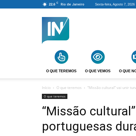
C
22.6
Rio de Janeiro
Sexta-feira, Agosto 7, 2026
Agência
Incomparáveis
O QUE TEREMOS
O QUE VEMOS
O QUE N
Início
O que teremos
“Missão cultural” vai unir t
O que teremos
“Missão cultural”
portuguesas dur