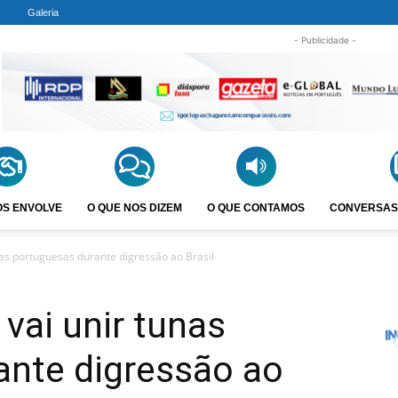
Galeria
- Publicidade -
OS ENVOLVE
O QUE NOS DIZEM
O QUE CONTAMOS
CONVERSAS
unas portuguesas durante digressão ao Brasil
 vai unir tunas
ante digressão ao