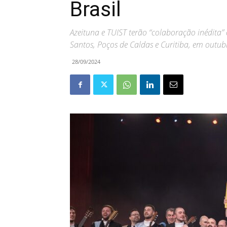
Brasil
Azeituna e TUIST terão “colaboração inédit
Santos, Poços de Caldas e Curitiba, em outub
28/09/2024