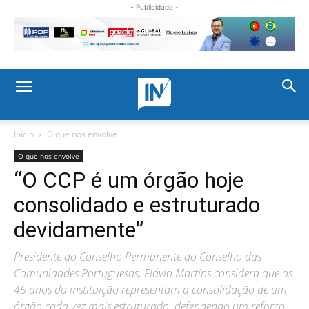
- Publicidade -
Início
O que nos envolve
O que nos envolve
“O CCP é um órgão hoje
consolidado e estruturado
devidamente”
Presidente do Conselho Permanente do Conselho das
Comunidades Portuguesas, Flávio Martins considera que os
45 anos da instituição representam a consolidação de um
órgão cada vez mais estruturado, defendendo um reforço