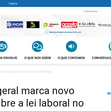
Galeria
- Publicidade -
OS ENVOLVE
O QUE NOS DIZEM
O QUE CONTAMOS
CONVERSAS
o braço de ferro sobre a lei laboral...
geral marca novo
bre a lei laboral no