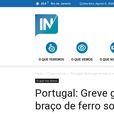
C
22.6
Rio de Janeiro
Quinta-feira, Agosto 6, 2026
Agência
Incomparáveis
O QUE TEREMOS
O QUE VEMOS
O QUE N
Início
O que vemos
Portugal: Greve geral marca nov
O que nos dizem
Portugal: Greve 
braço de ferro so