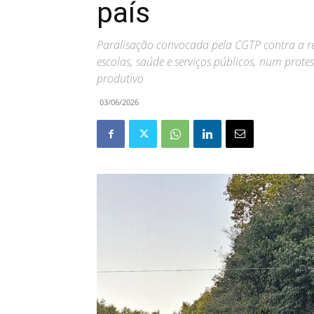
país
Paralisação convocada pela CGTP contra a r
escolas, saúde e serviços públicos, num prote
produtivo
03/06/2026