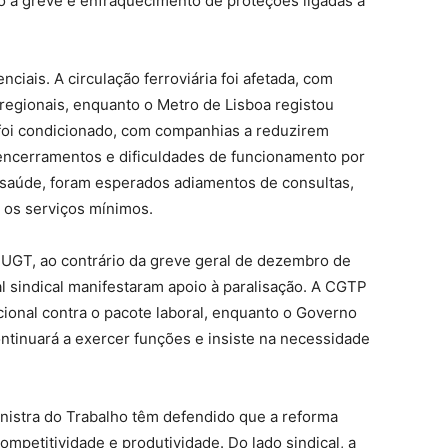
ito à greve e enfraquecimento de proteções ligadas à
ciais. A circulação ferroviária foi afetada, com
egionais, enquanto o Metro de Lisboa registou
foi condicionado, com companhias a reduzirem
encerramentos e dificuldades de funcionamento por
 saúde, foram esperados adiamentos de consultas,
 os serviços mínimos.
 UGT, ao contrário da greve geral de dezembro de
al sindical manifestaram apoio à paralisação. A CGTP
ional contra o pacote laboral, enquanto o Governo
ntinuará a exercer funções e insiste na necessidade
nistra do Trabalho têm defendido que a reforma
mpetitividade e produtividade. Do lado sindical, a