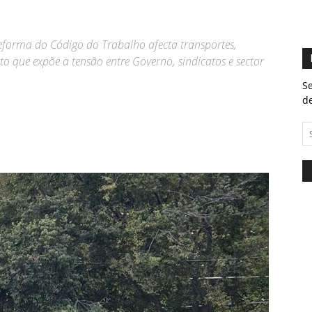
eforma do Código do Trabalho afecta transportes,
sto que expõe a tensão entre Governo, sindicatos e sector
Se
de