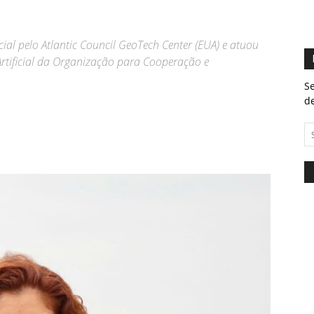
icial pelo Atlantic Council GeoTech Center (EUA) e atuou
Artificial da Organização para Cooperação e
Se
de