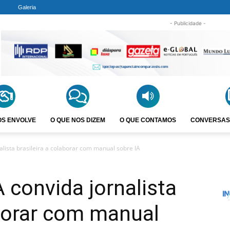
Galeria
- Publicidade -
OS ENVOLVE
O QUE NOS DIZEM
O QUE CONTAMOS
CONVERSAS
lista brasileira a colaborar com manual sobre IA
convida jornalista
aborar com manual