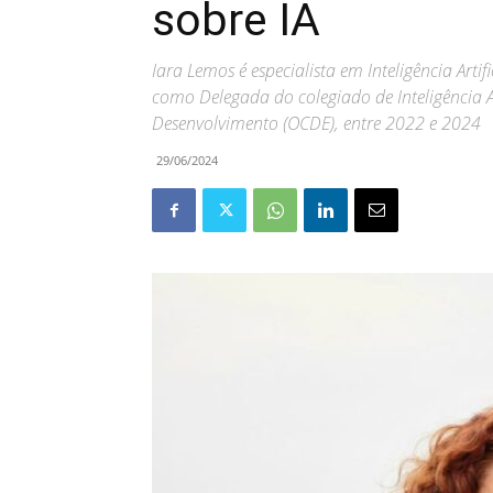
sobre IA
Iara Lemos é especialista em Inteligência Artif
como Delegada do colegiado de Inteligência 
Desenvolvimento (OCDE), entre 2022 e 2024
29/06/2024