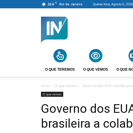
C
22.6
Rio de Janeiro
Quinta-feira, Agosto 6, 2026
Agência
Incomparáveis
O QUE TEREMOS
O QUE VEMOS
O QUE N
Início
O que vemos
Governo dos EUA convida jorna
O que vemos
Governo dos EUA 
brasileira a col