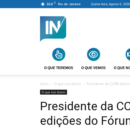
C
22.6
Rio de Janeiro
Quinta-feira, Agosto 6, 2026
Agência
Incomparáveis
O QUE TEREMOS
O QUE VEMOS
O QUE N
Início
O que nos dizem
Presidente da CCRB defend
O que nos dizem
Presidente da C
edições do Fóru