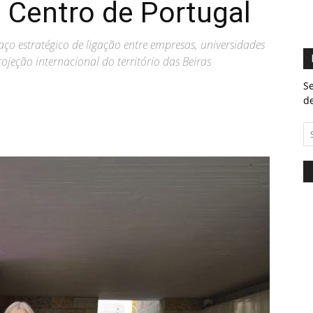
o Centro de Portugal
o estratégico de ligação entre empresas, universidades
jeção internacional do território das Beiras
Se
de