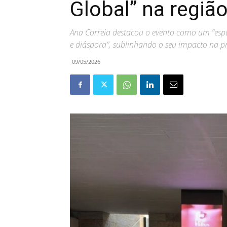
Global” na regiã
Ana Correia destacou o evento como um “espaç
e diáspora”, sublinhando o seu impacto na pro
09/05/2026