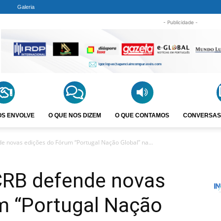
Galeria
- Publicidade -
OS ENVOLVE
O QUE NOS DIZEM
O QUE CONTAMOS
CONVERSAS
e novas edições do Fórum “Portugal Nação Global” na...
CRB defende novas
m “Portugal Nação