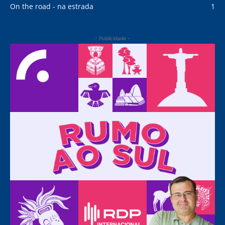
On the road - na estrada
1
- Publicidade -