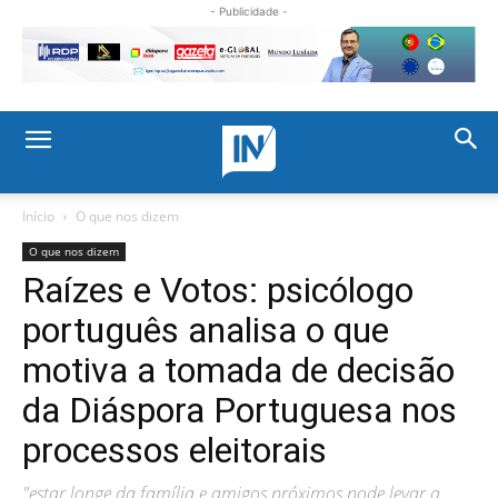
- Publicidade -
Início
O que nos dizem
O que nos dizem
Raízes e Votos: psicólogo
português analisa o que
motiva a tomada de decisão
da Diáspora Portuguesa nos
processos eleitorais
"estar longe da família e amigos próximos pode levar a