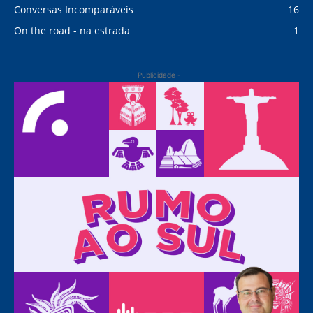
Conversas Incomparáveis
16
On the road - na estrada
1
- Publicidade -