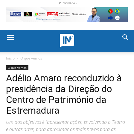
- Publicidade -
Início
O que vemos
O que vemos
Adélio Amaro reconduzido à
presidência da Direção do
Centro de Património da
Estremadura
Um dos objetivos é “apresentar ações, envolvendo o Teatro
e outras artes, para aproximar os mais novos para as