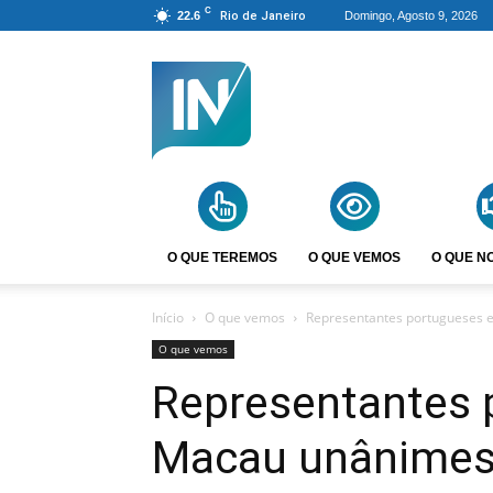
C
22.6
Rio de Janeiro
Domingo, Agosto 9, 2026
Agência
Incomparáveis
O QUE TEREMOS
O QUE VEMOS
O QUE N
Início
O que vemos
Representantes portugueses e
O que vemos
Representantes
Macau unânimes 