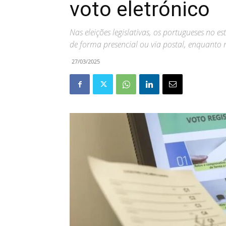
voto eletrónico
Nas eleições legislativas, os portugueses no es
de forma presencial ou via postal, enquanto n
27/03/2025