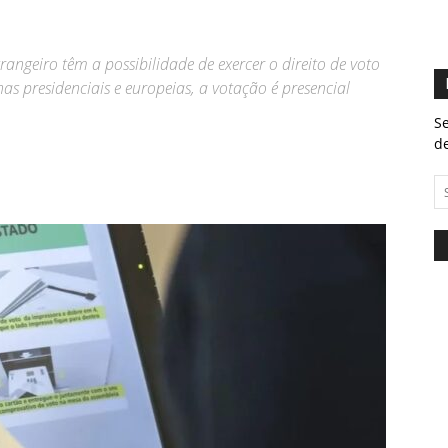
trangeiro têm a possibilidade de exercer o direito de voto
as presidenciais e europeias, a votação é presencial
Se
de