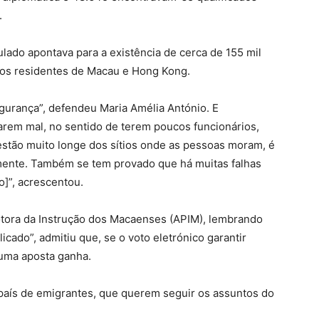
.
ulado apontava para a existência de cerca de 155 mil
 os residentes de Macau e Hong Kong.
gurança”, defendeu Maria Amélia António. E
arem mal, no sentido de terem poucos funcionários,
estão muito longe dos sítios onde as pessoas moram, é
lmente. Também se tem provado que há muitas falhas
o]”, acrescentou.
ora da Instrução dos Macaenses (APIM), lembrando
cado”, admitiu que, se o voto eletrónico garantir
é uma aposta ganha.
, país de emigrantes, que querem seguir os assuntos do