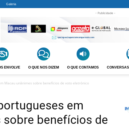
Galeria
- Publicidade -
OS ENVOLVE
O QUE NOS DIZEM
O QUE CONTAMOS
CONVERSAS
m Macau unânimes sobre benefícios de voto eletrónico
 portugueses em
sobre benefícios de