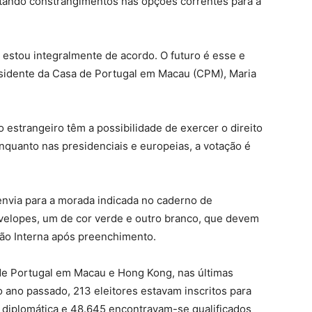
entando constrangimentos nas opções correntes para a
estou integralmente de acordo. O futuro é esse e
esidente da Casa de Portugal em Macau (CPM), Maria
o estrangeiro têm a possibilidade de exercer o direito
enquanto nas presidenciais e europeias, a votação é
nvia para a morada indicada no caderno de
velopes, um de cor verde e outro branco, que devem
ção Interna após preenchimento.
e Portugal em Macau e Hong Kong, nas últimas
o ano passado, 213 eleitores estavam inscritos para
 diplomática e 48.645 encontravam-se qualificados