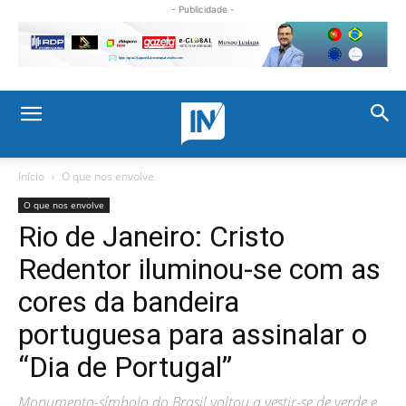
- Publicidade -
Início
O que nos envolve
O que nos envolve
Rio de Janeiro: Cristo
Redentor iluminou-se com as
cores da bandeira
portuguesa para assinalar o
“Dia de Portugal”
Monumento-símbolo do Brasil voltou a vestir-se de verde e