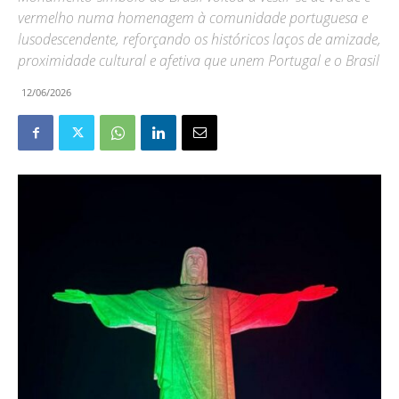
vermelho numa homenagem à comunidade portuguesa e
lusodescendente, reforçando os históricos laços de amizade,
proximidade cultural e afetiva que unem Portugal e o Brasil
12/06/2026