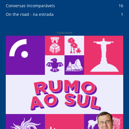
Conversas Incomparáveis
16
On the road - na estrada
1
- Publicidade -