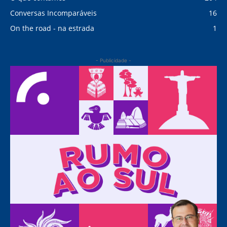
Conversas Incomparáveis
16
On the road - na estrada
1
- Publicidade -